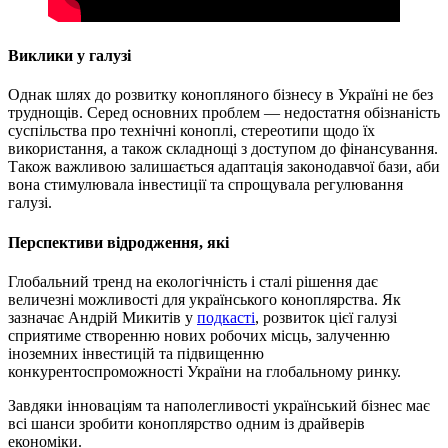
Виклики у галузі
Однак шлях до розвитку конопляного бізнесу в Україні не без
труднощів. Серед основних проблем — недостатня обізнаність
суспільства про технічні коноплі, стереотипи щодо їх
використання, а також складнощі з доступом до фінансування.
Також важливою залишається адаптація законодавчої бази, аби
вона стимулювала інвестиції та спрощувала регулювання
галузі.
Перспективи відродження, які
Глобальний тренд на екологічність і сталі рішення дає
величезні можливості для українського коноплярства. Як
зазначає Андрій Микитів у
подкасті
, розвиток цієї галузі
сприятиме створенню нових робочих місць, залученню
іноземних інвестицій та підвищенню
конкурентоспроможності України на глобальному ринку.
Завдяки інноваціям та наполегливості український бізнес має
всі шанси зробити коноплярство одним із драйверів
економіки.