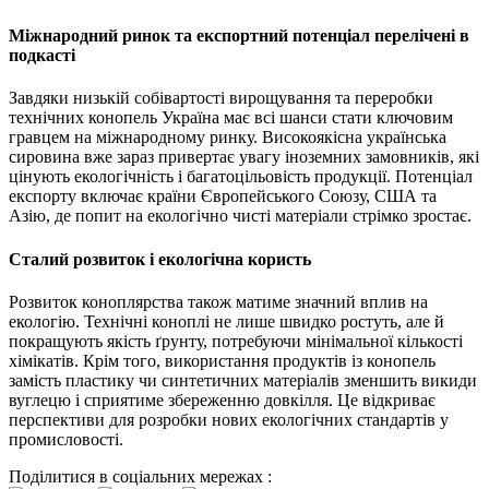
Міжнародний ринок та експортний потенціал перелічені в
подкасті
Завдяки низькій собівартості вирощування та переробки
технічних конопель Україна має всі шанси стати ключовим
гравцем на міжнародному ринку. Високоякісна українська
сировина вже зараз привертає увагу іноземних замовників, які
цінують екологічність і багатоцільовість продукції. Потенціал
експорту включає країни Європейського Союзу, США та
Азію, де попит на екологічно чисті матеріали стрімко зростає.
Сталий розвиток і екологічна користь
Розвиток коноплярства також матиме значний вплив на
екологію. Технічні коноплі не лише швидко ростуть, але й
покращують якість ґрунту, потребуючи мінімальної кількості
хімікатів. Крім того, використання продуктів із конопель
замість пластику чи синтетичних матеріалів зменшить викиди
вуглецю і сприятиме збереженню довкілля. Це відкриває
перспективи для розробки нових екологічних стандартів у
промисловості.
Поділитися в соціальних мережах :