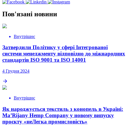
Пов'язані новини
Внутрішнє
Затвердили Політику у сфері Інтегрованої
системи менеджменту відповідно до міжнародних
стандартів ISO 9001 та ISO 14001
4 Грудня 2024
Внутрішнє
Як народжується текстиль з конопель в Україні:
Ma’Rijany Hemp Company у новому випуску
проєкту «неЛегка промисловість»