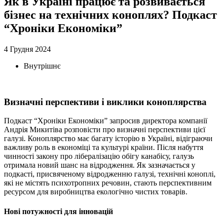
Як в Україні працює та розвивається
бізнес на технічних коноплях? Подкаст
“Хроніки Економіки”
4 Грудня 2024
Внутрішнє
Визначні перспективи і виклики коноплярства
Подкаст “Хроніки Економіки” запросив директора компанії
Андрія Микитіва розповісти про визначні перспективи цієї
галузі. Коноплярство має багату історію в Україні, відіграючи
важливу роль в економіці та культурі країни. Після набуття
чинності закону про лібералізацію обігу канабісу, галузь
отримала новий шанс на відродження. Як зазначається у
подкасті, присвяченому відродженню галузі, технічні коноплі,
які не містять психотропних речовин, стають перспективним
ресурсом для виробництва екологічно чистих товарів.
Нові потужності для інновацій