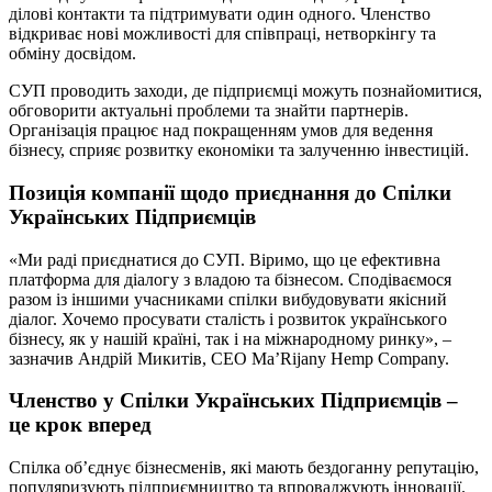
ділові контакти та підтримувати один одного. Членство
відкриває нові можливості для співпраці, нетворкінгу та
обміну досвідом.
СУП проводить заходи, де підприємці можуть познайомитися,
обговорити актуальні проблеми та знайти партнерів.
Організація працює над покращенням умов для ведення
бізнесу, сприяє розвитку економіки та залученню інвестицій.
Позиція компанії щодо приєднання до Спілки
Українських Підприємців
«Ми раді приєднатися до СУП. Віримо, що це ефективна
платформа для діалогу з владою та бізнесом. Сподіваємося
разом із іншими учасниками спілки вибудовувати якісний
діалог. Хочемо просувати сталість і розвиток українського
бізнесу, як у нашій країні, так і на міжнародному ринку», –
зазначив Андрій Микитів, СЕО Ma’Rijany Hemp Company.
Членство у Спілки Українських Підприємців –
це крок вперед
Спілка об’єднує бізнесменів, які мають бездоганну репутацію,
популяризують підприємництво та впроваджують інновації.