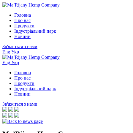
Перейти
до
Головна
контенту
Про нас
Продукти
Індустріальний парк
Новини
Зв'яжіться з нами
Eng
Укр
Eng
Укр
Головна
Про нас
Продукти
Індустріальний парк
Новини
Зв'яжіться з нами