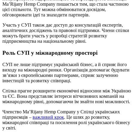
Ma’Rijany Hemp Company пишається тим, що стала частиною
цієї спільноти. Тут можна обмінюватися досвідом,
обговорювати ідеї та знаходити партнерів.
Участь у СУП також дає доступ до консультацій експертів,
аналітичних досліджень та правової підтримки. Члени спілки
можуть брати участь у розробці стратегій розвитку
підприємництва на національному рівні.
Роль СУП у міжнародному просторі
СУП не лише підтримує український бізнес, а й сприяє його
виходу на міжнародні ринки. Організація допомагає будувати
зв’язки з європейськими партнерами, сприяє залученню
інвестицій та розвитку співпраці.
Спілка прагне розширити економічні відносини між Україною
та ЄС. Вона представляє інтереси вітчизняних компаній на
міжнародному рівні, допомагаючи їм знайти нові можливості.
Членство Ma’Rijany Hemp Company у Спілці українських
підприємців –
важливий крок
. Це шлях до розвитку,
міжнародної співпраці та посилення ролі українського бізнесу
у світі.